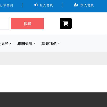
式，可使用7-11、全家、萊爾富。取貨物流規範尺寸最長邊 ≦ 45
訂單查詢
登入會員
加入會員
搜尋
史見證
相關知識
聯繫我們