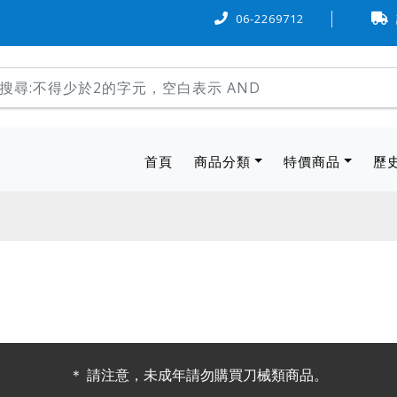
額信用卡可『6 期 0 率利』購物，歡迎多加利用。
06-2269712
本站物流方
(current)
首頁
商品分類
特價商品
歷
＊ 請注意，未成年請勿購買刀械類商品。