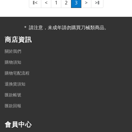
‖<
<
1
2
3
>
>‖
＊ 請注意，未成年請勿購買刀械類商品。
商店資訊
關於我們
購物須知
購物宅配流程
退換貨須知
匯款帳號
匯款回報
會員中心