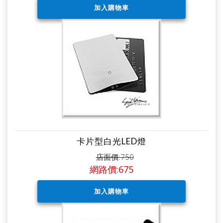
卡片型白光LED燈
店面價:750
網路價:675