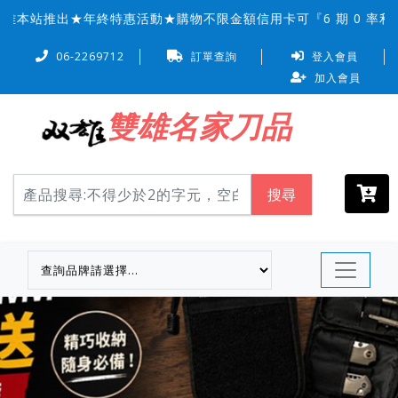
站推出★年終特惠活動★購物不限金額信用卡可『6 期 0 率利
06-2269712
訂單查詢
登入會員
加入會員
雙雄名家刀品
搜尋