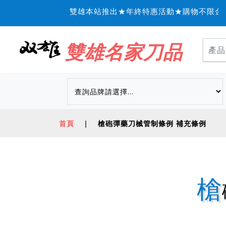
雙雄本站推出★年終特惠活動★購物不限金額
雙雄名家刀品
首頁
|
槍砲彈藥刀械管制條例 補充條例
槍