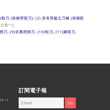
 (俗稱彈簧刀); (2) 具有背齒之刀械 (俗稱藍
[
公告一
]
型標刀, (9)非農用掃刀, (10)蛇刀, (11)鋼筆刀,
訂閱電子報
6-11