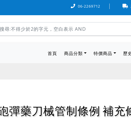
信用卡可『6 期 0 率利』購物，歡迎多加利用。
06-2269712
本站物流方式
(current)
首頁
商品分類
特價商品
歷
砲彈藥刀械管制條例 補充