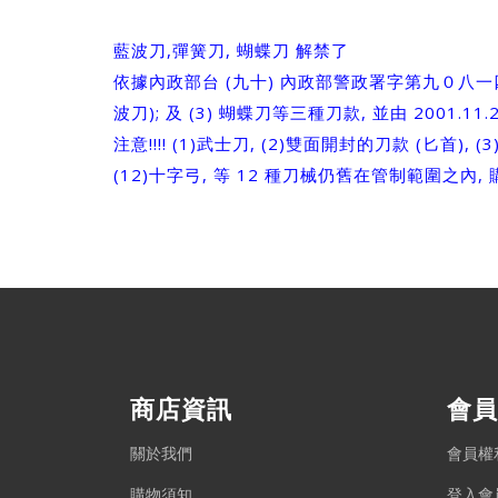
藍波刀,彈簧刀, 蝴蝶刀 解禁了
依據內政部台 (九十) 內政部警政署字第九０八一四
波刀); 及 (3) 蝴蝶刀等三種刀款, 並由 2001.
注意!!!! (1)武士刀, (2)雙面開封的刀款 (匕首), (3
(12)十字弓, 等 12 種刀械仍舊在管制範圍之內, 
商店資訊
會員
關於我們
會員權
購物須知
登入會