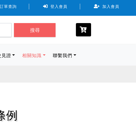
，可使用7-11、全家、萊爾富。取貨物流規範尺寸最長邊 ≦ 45c
訂單查詢
登入會員
加入會員
搜尋
史見證
相關知識
聯繫我們
條例