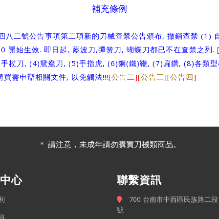
補充條例
八二號公告事項第二項新的刀械查禁公告頒布, 撤銷查禁 (1) 自動刀
11.20 開始生效. 即日起, 藍波刀,彈簧刀, 蝴蝶刀都已不在查禁之列.
)手杖刀, (4)鴛鴦刀, (5)手指虎, (6)鋼(鐵)鞭, (7)扁鑽, (8)各類
購買需申辯相關文件, 以免觸法!!!
[
公告二
][
公告三
][
公告四
]
＊ 請注意，未成年請勿購買刀械類商品。
中心
聯繫資訊
利
700 台南市中西區民族路二段7
號
員