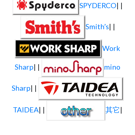
SPYDERCO
| |
Smith’s
| |
Work
Sharp
| |
mino
Sharp
| |
TAIDEA
| |
其它
|