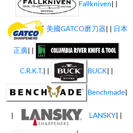
Fallkniven
| |
美國GATCO磨刀器
| |
日本
正廣
| |
C.R.K.T.
| |
BUCK
| |
Benchmade
|
|
LANSKY
| |