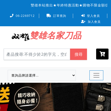
雙雄本站推出★年終特惠活動★購物不限金額信用卡
06-2269712
訂單查詢
登入會員
加入會員
雙雄名家刀品
搜尋