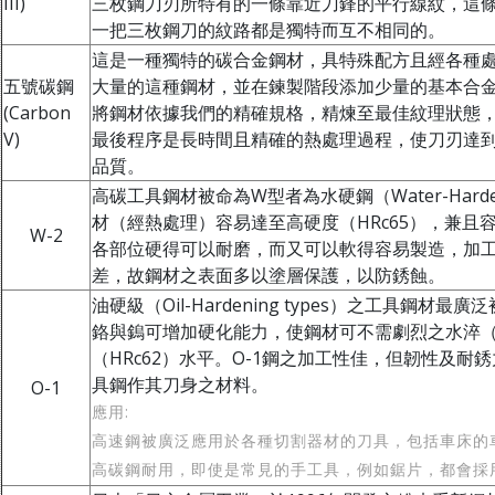
III)
三枚鋼刀刃所特有的一條靠近刀鋒的平行線紋，這
一把三枚鋼刀的紋路都是獨特而互不相同的。
這是一種獨特的碳合金鋼材，具特殊配方且經各種處理，以
五號碳鋼
大量的這種鋼材，並在鍊製階段添加少量的基本合
(Carbon
將鋼材依據我們的精確規格，精煉至最佳紋理狀態
V)
最後程序是長時間且精確的熱處理過程，使刀刃達
品質。
高碳工具鋼材被命為W型者為水硬鋼（Water-Harde
材（經熱處理）容易達至高硬度（HRc65），兼
W-2
各部位硬得可以耐磨，而又可以軟得容易製造，加工
差，故鋼材之表面多以塗層保護，以防銹蝕。
油硬級（Oil-Hardening types）之工具鋼
鉻與鎢可增加硬化能力，使鋼材可不需劇烈之水淬
（HRc62）水平。O-1鋼之加工性佳，但韌性及耐銹力
具鋼作其刀身之材料。
O-1
應用:
高速鋼被廣泛應用於各種切割器材的刀具，包括車床的
高碳鋼耐用，即使是常見的手工具，例如鋸片，都會採