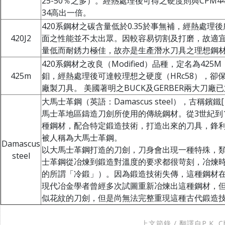
25-50％之多）。經熱處理後可得之硬度則與CPM44
34高出一倍。
420系鋼材之碳含量低於0.35於事無補，經熱處理後
420J2
面之性能並不太出眾。因較容易切割及打磨，故適宜
量低而耐銹力極佳，故亦是生產潛水刀具之理想鋼
420系鋼材之改良（Modified）品種，定名為42
425m
鉬，經熱處理後可達較理想之硬度（HRc58），卻
廠製刀具。 美國著明之BUCK及GERBER兩大刀廠
大馬士革鋼（英語：Damascus steel），古稱
馬士革地區鑄造刀劍所使用的傳統鋼材。從3世紀到
種鋼材，配合特定鍛造技術，打造出來的刀具，鋒
被人稱為大馬士革鋼。
Damascus
以大馬士革鋼打造的刀劍，刀身會出現一種特殊，
steel
士革鋼從冶煉到鍛造對溫度的要求都很苛刻，冶煉
的所謂「冷鍛」）。因為鍛造技術失傳，這種鋼材在
現代冶金學者曾經多次試圖重新冶煉出這種鋼材，
似花紋的刀劍，但是尚無法完整重現這種古代鍛造
上文節錄 / 翻譯自P.K. C