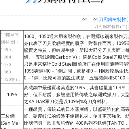
<< <<
刀刃鋼材特性(
刀刃鋼材特性(二)
10開頭的
1060、1050通常用來製作劍，在選擇碳鋼來製作刀
鋼材(例：
亦代表了刀具柔韌程度的順序，對製作而言，1095
1095、
堅實之特質，但較易生銹，所以大部分刀具表面上都處以
鋼。 五號碳鋼(Carbon V)： 這是Cold Ste
1084、
只是用來稱呼Cold Steel目前所正在使用而隨
1070、
1095碳鋼和0 – 1鋼之間，或是和0 – 1鋼般
1060、
0 – 1鋼。比較可靠的說法就是：五號碳鋼和50100 –
1050等)：
高碳鋼中最優質者莫過於1095，其含碳量達1.03％
1095
好，但不耐銹，多被應用於傳統之歐洲式獵刀，大
之KA-BAR軍刀便是以1095作為刀身材料。
一種昂貴，傳統式的日本基層鋼，以堅硬強化的高
三枚鋼
韌、硬度較低的鍛造不銹鋼包夾，使其更形強化，
(San Mai
比我們另一款非常強悍的 400系列不銹鋼(TANTO