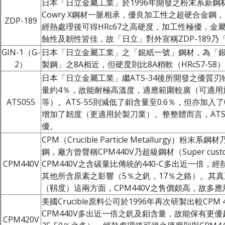
日本「日立金屬工業」於1996年開發之粉末系新
Cowry X鋼材一脈相承，優良加工性之超硬合金鋼，
ZDP-189
經熱處理後可得HRc67之高硬度，加工性極優，金屬組
蝕性及韌性皆佳，故「日立」對外宣稱ZDP-189乃
GIN-1（G-
日本「日立金屬工業」之「銀紙一號」鋼材，為「
2）
製鋼」之8A相近，但硬度則比8A稍軟（HRc57-5
日本「日立金屬工業」繼ATS-34後所開發之優質刃物鋼
量約4％，故能耐極高溫度，適應範圍較廣（可適用
ATS055
等）。ATS-55則減低了鉬含量至0.6％，但亦加入
增加了韌度（更適用於製刀業）。整整體而言，ATS-5
優。
CPM（Crucible Particle Metallurgy）
鋼，廠方曾聲稱CPM440V乃超級鋼材（Super custom kn
CPM440V
CPM440V之含碳量比傳統的440-C多出近一倍，經
其他所含原素之影響（5％之釩，17％之鉻）。其
（靱度）這兩方面，CPM440V之售價頗高，故多
美國Crucible原料公司於1996年再次研製出較CPM
CPM440V多出近一倍之釩及鉬含量，故能保有更優
CPM420V