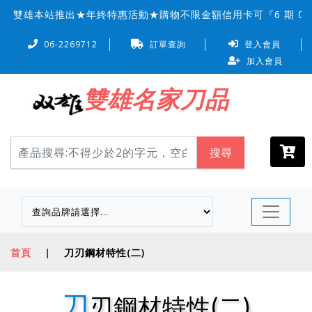
雙雄本站推出★年終特惠活動★購物不限金額信用卡可『6 期 0 
06-2269712
訂單查詢
登入會員
加入會員
雙雄名家刀品
搜尋
首頁
|
刀刃鋼材特性(二)
刀
刃鋼材特性(二)