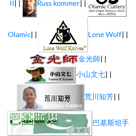
II
| |
Russ kommer
| |
Olamic
| |
Lone Wolf
| |
金光師
| |
小山文七
| |
荒川知芳
| |
巴基斯坦手