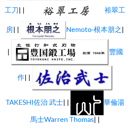
工刀
| |
裕翠工
房
| |
Nemoto-根本朋之
|
|
豐國
作
| |
TAKESHI佐治 武士
| |
華倫湯
馬士Warren Thomas
| |