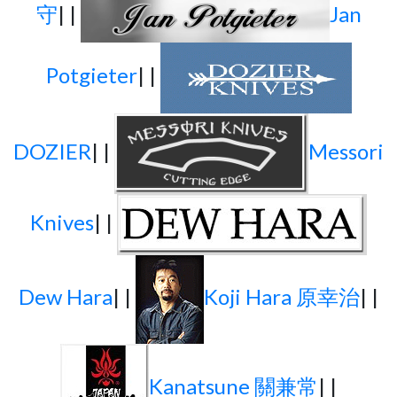
守
| |
Jan
Potgieter
| |
DOZIER
| |
Messori
Knives
| |
Dew Hara
| |
Koji Hara 原幸治
| |
Kanatsune 關兼常
| |