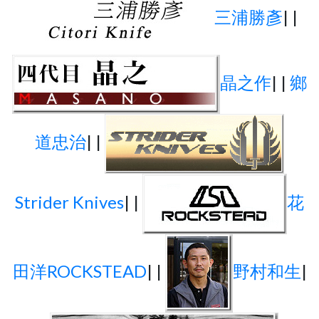
三浦勝彥
| |
晶之作
| |
鄉
道忠治
| |
Strider Knives
| |
花
田洋ROCKSTEAD
| |
野村和生
|