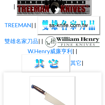
|
TREEMAN
| |
雙雄名家刀品
| |
W.Henry威廉亨利
| |
其它
|