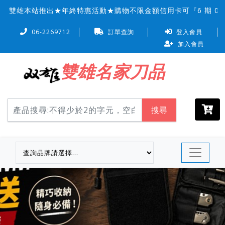
雙雄本站推出★年終特惠活動★購物不限金額信用卡可『6 期 0 
06-2269712
訂單查詢
登入會員
加入會員
雙雄名家刀品
搜尋