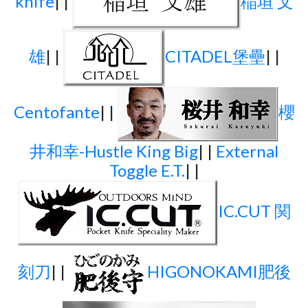
knife
| |
稲垣 文
雄
| |
CITADEL堡壘
| |
Centofante
| |
櫻
井和幸-Hustle King Big
| |
External
Toggle E.T.
| |
IC.CUT 関
刻刀
| |
HIGONOKAMI肥後