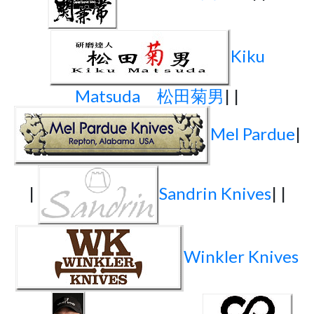
Kiku
Matsuda 松田菊男
| |
Mel Pardue
|
|
Sandrin Knives
| |
Winkler Knives