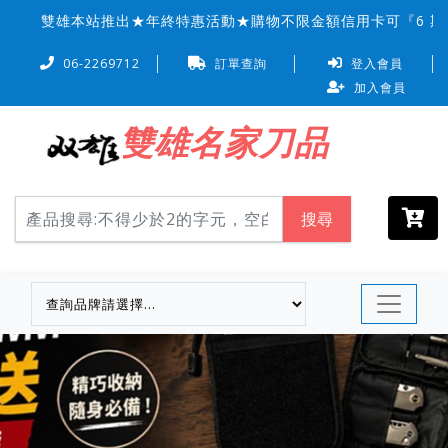
雙雄本站推出★年終特惠活動★購物不限金額信用卡可『6 期 
06-2269712
訂單查詢
登入會員
加入會員
雙雄名家刀品
搜尋