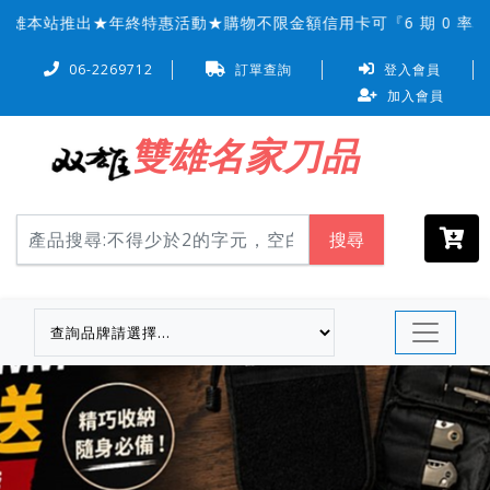
本站推出★年終特惠活動★購物不限金額信用卡可『6 期 0 率
06-2269712
訂單查詢
登入會員
加入會員
雙雄名家刀品
搜尋