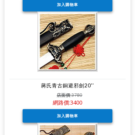
蔣氏青古銅避邪劍20''
店面價:3780
網路價:3400