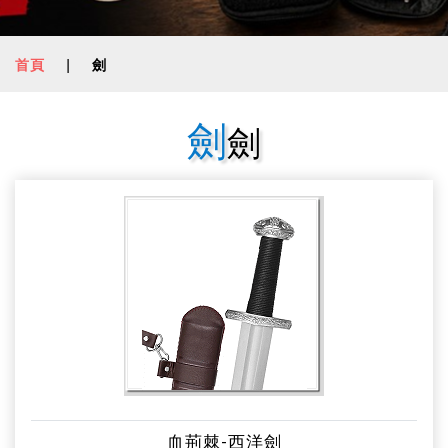
首頁
|
劍
劍
劍
血荊棘-西洋劍