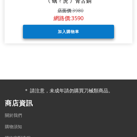
《 螭ㄔ虎 》青古銅
店面價:3980
網路價:3590
＊ 請注意，未成年請勿購買刀械類商品。
商店資訊
關於我們
購物須知