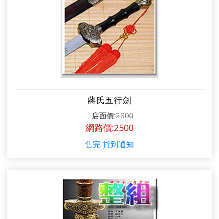
蔣氏五行劍
店面價:2800
網路價:2500
售完 貨到通知