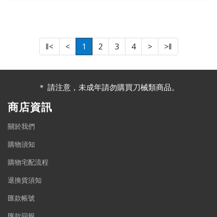
‖<
<
1
2
3
4
>
>‖
＊ 請注意，未成年請勿購買刀械類商品。
商店資訊
關於我們
購物須知
購物宅配流程
退換貨須知
匯款帳號
匯款回報