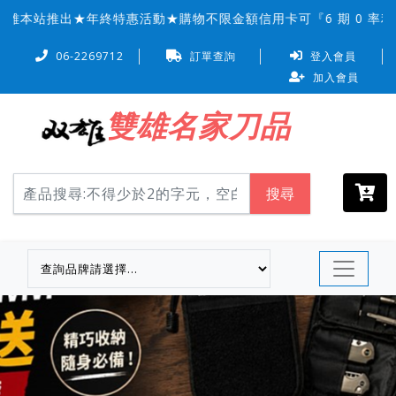
本站推出★年終特惠活動★購物不限金額信用卡可『6 期 0 率利
06-2269712
訂單查詢
登入會員
加入會員
雙雄名家刀品
搜尋