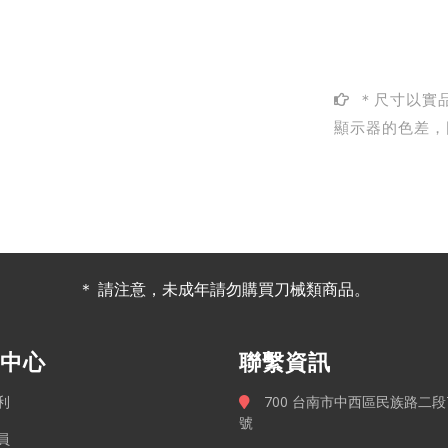
＊尺寸以實
顯示器的色差，
＊ 請注意，未成年請勿購買刀械類商品。
中心
聯繫資訊
利
700 台南市中西區民族路二段7
號
員