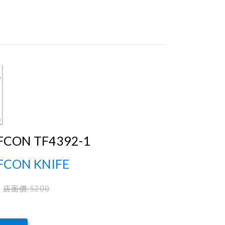
FCON TF4392-1
FCON KNIFE
店面價:
5200