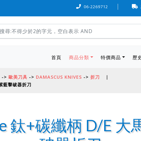
『6 期 0 率利』購物，歡迎多加利用。
06-2269712
本站物流方式，可使用
(current)
首頁
商品分類
特價商品
歷
->
歐美刀具
->
DAMASCUS KNIVES
->
折刀
|
革鋼紫藍擊破器折刀
lture 鈦+碳纖柄 D/