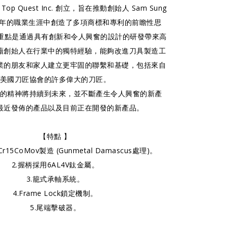
Top Quest Inc. 創立，旨在推動創始人 Sam Sung
0 年的職業生涯中創造了多項商標和專利的前瞻性思
的重點是通過具有創新和令人興奮的設計的研發帶來高
藉創始人在行業中的獨特經驗，能夠改進刀具製造工
業的朋友和家人建立更牢固的聯繫和基礎，包括來自
美國刀匠協會的許多偉大的刀匠。
的精神將持續到未來，並不斷產生令人興奮的新產
最近發佈的產品以及目前正在開發的新產品。
【特點 】
r15CoMov製造 (Gunmetal Damascus處理)。
2.握柄採用6AL4V鈦金屬。
3.籠式承軸系統。
4.Frame Lock鎖定機制。
5.尾端擊破器。