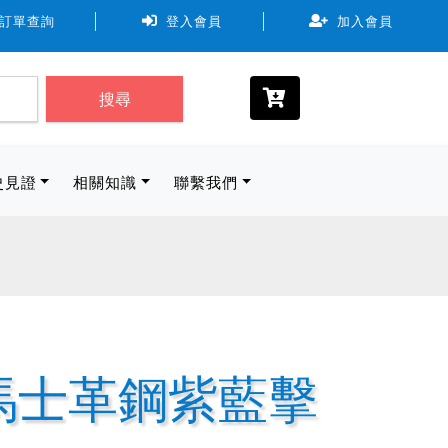
7-11、全家、萊爾富。取貨物流規範尺寸最長邊 ≦ 45cm 長+寬
訂單查詢
登入會員
加入會員
搜尋
史見證
相關知識
聯繫我們
E 大馬士革鋼紫藍擊