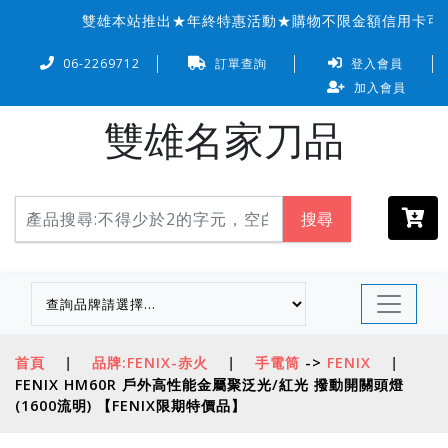
雙雄本站推出★年終特惠活動★購物不限金額信用卡可『6
06-2269712
訂單查詢
登入會員
加入會員
雙雄名家刀品
搜尋
首頁
|
品牌:FENIX-赤火
|
手電筒
->
FENIX
|
FENIX HM60R 戶外高性能金屬聚泛光/紅光 撥動開關頭燈
(1600流明) 【FENIX限期特價品】