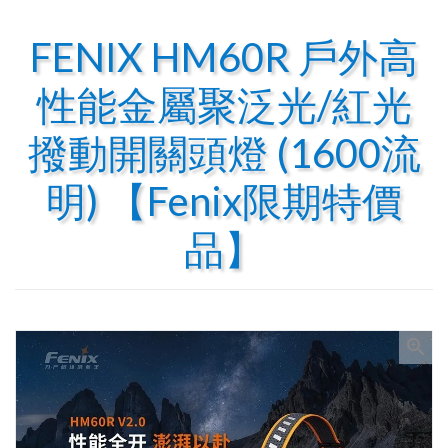
FENIX HM60R 戶外高
性能金屬聚泛光/紅光
撥動開關頭燈 (1600流
明) 【Fenix限期特價
品】