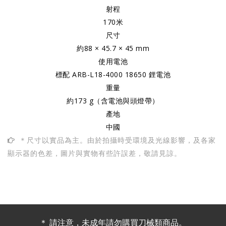
射程
170米
尺寸
約88 × 45.7 × 45 mm
使用電池
標配 ARB-L18-4000 18650 鋰電池
重量
約173 g（含電池與頭燈帶）
產地
中國
＊尺寸以實品為主。由於拍攝時受環境及光線影響，及各家
顯示器的色差，圖片與實物有些許誤差，敬請見諒。
＊ 請注意，未成年請勿購買刀械類商品。