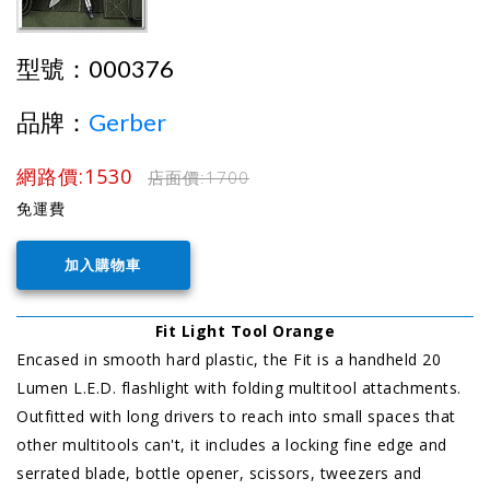
型號：
000376
品牌：
Gerber
網路價:1530
店面價:
1700
免運費
Fit Light Tool Orange
Encased in smooth hard plastic, the Fit is a handheld 20
Lumen L.E.D. flashlight with folding multitool attachments.
Outfitted with long drivers to reach into small spaces that
other multitools can't, it includes a locking fine edge and
serrated blade, bottle opener, scissors, tweezers and