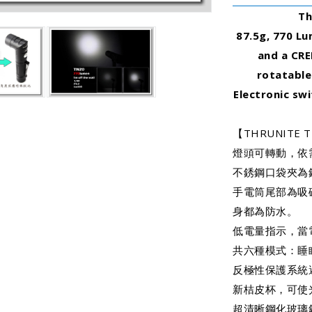
T
87.5g, 770 Lu
and a CREE
rotatable
Electronic sw
【THRUNITE 
燈頭可轉動，依
不銹鋼口袋夾為
手電筒尾部為吸
身都為防水。
低電量指示，當
共六種模式：睡
反極性保護系統
新桔皮杯，可使
超清晰鋼化玻璃