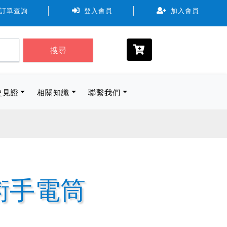
7-11、全家、萊爾富。取貨物流規範尺寸最長邊 ≦ 45cm 長+
訂單查詢
登入會員
加入會員
搜尋
史見證
相關知識
聯繫我們
明戰術手電筒