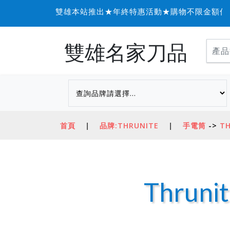
雙雄本站推出★年終特惠活動★購物不限金額信用卡可
雙雄名家刀品
首頁
|
品牌:THRUNITE
|
手電筒
->
TH
Thrun