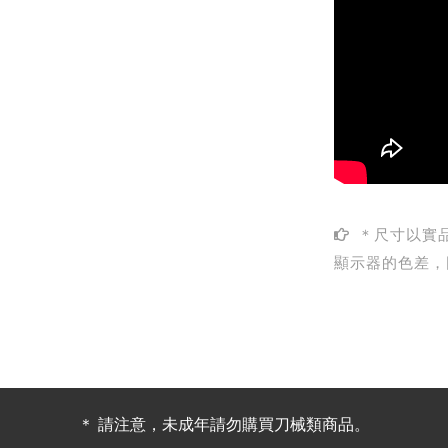
＊尺寸以實
顯示器的色差，
＊ 請注意，未成年請勿購買刀械類商品。