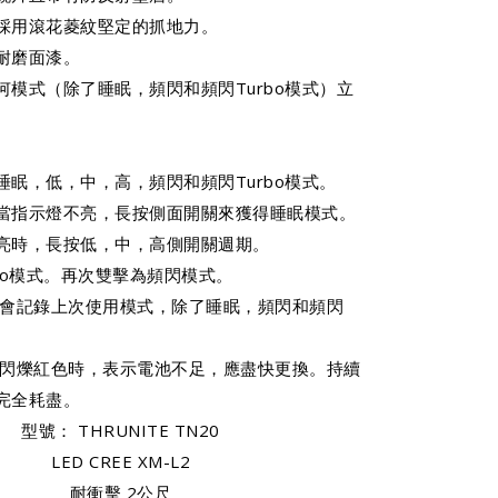
採用滾花菱紋堅定的抓地力。
耐磨面漆。
何模式（除了睡眠，頻閃和頻閃Turbo模式）立
睡眠，低，中，高，頻閃和頻閃Turbo模式。
當指示燈不亮，長按側面開關來獲得睡眠模式。
亮時，長按低，中，高側開關週期。
bo模式。再次雙擊為頻閃模式。
燈會記錄上次使用模式，除了睡眠，頻閃和頻閃
關閃爍紅色時，表示電池不足，應盡快更換。持續
完全耗盡。
型號： THRUNITE TN20
LED CREE XM-L2
耐衝擊 2公尺